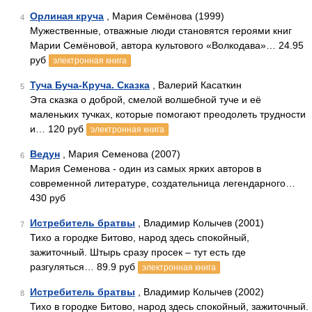
Орлиная круча
, Мария Семёнова (1999)
4
Мужественные, отважные люди становятся героями книг
Марии Семёновой, автора культового «Волкодава»… 24.95
руб
электронная книга
Туча Буча-Круча. Сказка
, Валерий Касаткин
5
Эта сказка о доброй, смелой волшебной туче и её
маленьких тучках, которые помогают преодолеть трудности
и… 120 руб
электронная книга
Ведун
, Мария Семенова (2007)
6
Мария Семенова - один из самых ярких авторов в
современной литературе, создательница легендарного…
430 руб
Истребитель брaтвы
, Владимир Колычев (2001)
7
Тихо а городке Битово, народ здесь спокойный,
зажиточный. Штырь сразу просек – тут есть где
разгуляться… 89.9 руб
электронная книга
Истребитель братвы
, Владимир Колычев (2002)
8
Тихо в городке Битово, народ здесь спокойный, зажиточный.