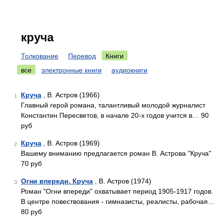
круча
Толкование
Перевод
Книги
все
электронные книги
аудиокниги
Круча
, В. Астров (1966)
1
Главный герой романа, талантливый молодой журналист
Константин Пересветов, в начале 20-х годов учится в… 90
руб
Круча
, В. Астров (1969)
2
Вашему вниманию предлагается роман В. Астрова "Круча"
70 руб
Огни впереди. Круча
, В. Астров (1974)
3
Роман "Огни впереди" охватывает период 1905-1917 годов.
В центре повествования - гимназисты, реалисты, рабочая…
80 руб