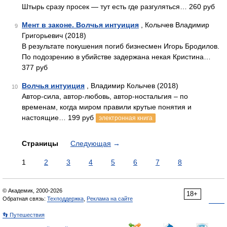
Штырь сразу просек — тут есть где разгуляться… 260 руб
Мент в законе. Волчья интуиция
, Колычев Владимир
9
Григорьевич (2018)
В результате покушения погиб бизнесмен Игорь Бродилов.
По подозрению в убийстве задержана некая Кристина…
377 руб
Волчья интуиция
, Владимир Колычев (2018)
10
Автор-сила, автор-любовь, автор-ностальгия – по
временам, когда миром правили крутые понятия и
настоящие… 199 руб
электронная книга
Страницы
Следующая
→
1
2
3
4
5
6
7
8
© Академик, 2000-2026
18+
Обратная связь:
Техподдержка
,
Реклама на сайте
👣 Путешествия